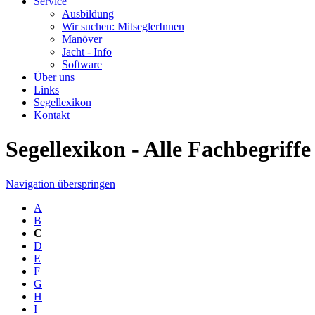
Service
Ausbildung
Wir suchen: MitseglerInnen
Manöver
Jacht - Info
Software
Über uns
Links
Segellexikon
Kontakt
Segellexikon - Alle Fachbegriff
Navigation überspringen
A
B
C
D
E
F
G
H
I