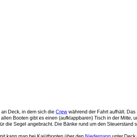
l an Deck, in dem sich die
Crew
während der Fahrt aufhält. Das C
allen Booten gibt es einen (aufklappbaren) Tisch in der Mitte
für die Segel angebracht. Die Bänke rund um den Steuerstand 
it kann man bei Kajütbooten über den
Niedergang
unter Deck