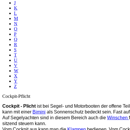
J
K
L
M
N
O
P
Q
R
S
T
U
V
W
X
Y
Z
Cockpit-Pflicht
Cockpit -
Plicht
ist bei Segel- und Motorbooten der offene Tei
kann mit einer
Bimini
als Sonnenschutz bedeckt sein. Fast auf 
Auf Segelyachten sind in diesem Bereich auch die
Winschen
sitzend steuern kann.
Vom Cockpit aus kann man die
Klampen
bedienen. Vom Cockp