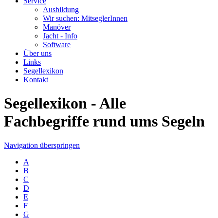
Service
Ausbildung
Wir suchen: MitseglerInnen
Manöver
Jacht - Info
Software
Über uns
Links
Segellexikon
Kontakt
Segellexikon - Alle
Fachbegriffe rund ums Segeln
Navigation überspringen
A
B
C
D
E
F
G