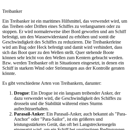
Treibanker
Ein Treibanker ist ein maritimes Hilfsmittel, das verwendet wird, um
das Treiben oder Driften eines Schiffes zu verlangsamen oder zu
stoppen. Er wird normalerweise über Bord geworfen und am Schiff
befestigt, um den Wasserwiderstand zu erhöhen und somit die
Geschwindigkeit des Schiffes zu reduzieren. Die Treibankerleine
wird am Bug oder Heck befestigt und damit wird verhindert, dass
sich das Boot quer zu den Wellen stellt. Quer stehende Boote
können sehr leicht von den Wellen zum Kentern gebracht werden.
Bzw. werden Treibanker oft in Situationen eingesetzt, in denen ein
Schiff in starkem Wind oder Strömungen aus der Kontrolle geraten
könnte.
Es gibt verschiedene Arten von Treibankern, darunter:
Drogue
: Ein Drogue ist ein langsam treibender Anker, der
dazu verwendet wird, die Geschwindigkeit des Schiffes zu
drosseln und die Stabilität während eines Sturms
aufrechtzuerhalten.
Parasail-Anker
: Ein Parasail-Anker, auch bekannt als "Para-
Anchor" oder "Para-Sailor", ist ein größeres und
leistungsstärkeres Gerät, das oft bei Langstreckensegeln
eingesetzt wird, um ein Schiff bei ungünstigen Bedingungen