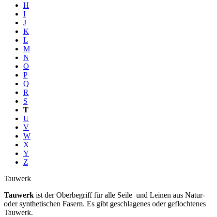
H
I
J
K
L
M
N
O
P
Q
R
S
T
U
V
W
X
Y
Z
Tauwerk
Tauwerk
ist der Oberbegriff für alle Seile und Leinen aus Natur-
oder synthetischen Fasern. Es gibt geschlagenes oder geflochtenes
Tauwerk.