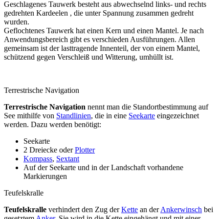
Geschlagenes Tauwerk besteht aus abwechselnd links- und rechts
gedrehten Kardeelen , die unter Spannung zusammen gedreht
wurden.
Geflochtenes Tauwerk hat einen Kern und einen Mantel. Je nach
Anwendungsbereich gibt es verschieden Ausführungen. Allen
gemeinsam ist der lasttragende Innenteil, der von einem Mantel,
schützend gegen Verschleiß und Witterung, umhüllt ist.
Terrestrische Navigation
Terrestrische Navigation
nennt man die Standortbestimmung auf
See mithilfe von
Standlinien
, die in eine
Seekarte
eingezeichnet
werden. Dazu werden benötigt:
Seekarte
2 Dreiecke oder
Plotter
Kompass
,
Sextant
Auf der Seekarte und in der Landschaft vorhandene
Markierungen
Teufelskralle
Teufelskralle
verhindert den Zug der
Kette
an der
Ankerwinsch
bei
gesetztem
Anker
. Sie wird in die Kette eingehängt und mit einer